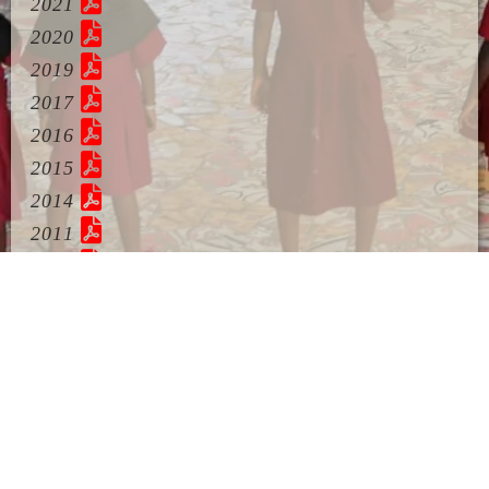
2021
2020
2019
2017
2016
2015
2014
2011
2010
2009
Other
Mitgliedsantrag Deutsch
Satzung